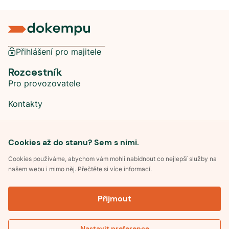
Přihlášení pro majitele
Rozcestník
Pro provozovatele
Kontakty
Sociální sítě
Cookies až do stanu? Sem s nimi.
Cookies používáme, abychom vám mohli nabídnout co nejlepší služby na
našem webu i mimo něj. Přečtěte si více informací.
©
2026
Dokempu.cz. Všechna práva vyhrazena.
Přijmout
Obchodní podmínky
Zpracování osobních údajů
Souhlas se zpracováním osobních údajů
Pravidla soutěže Kemp roku
Nastavit preference