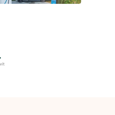
.
vit