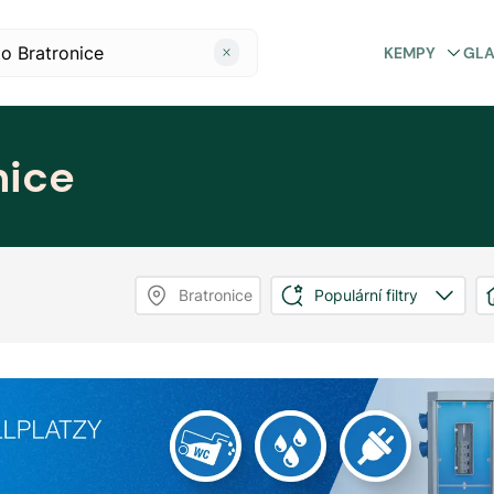
KEMPY
GL
nice
Bratronice
Populární filtry