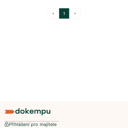
<
1
>
Přihlášení pro majitele