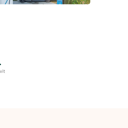
.
vit