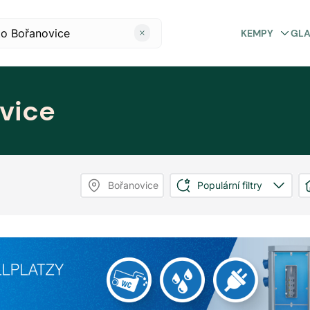
KEMPY
GL
vice
Bořanovice
Populární filtry