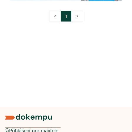
<
1
>
Přihlášení pro majitele