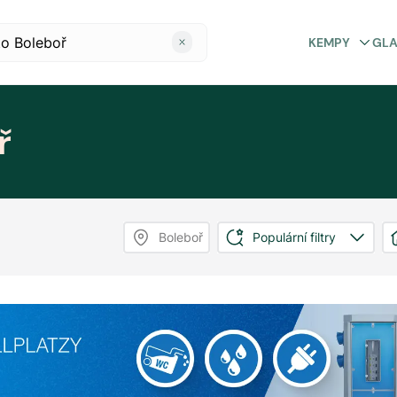
KEMPY
GL
ř
Boleboř
Populární filtry