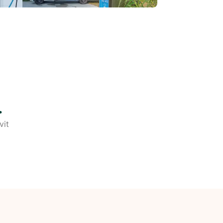
.
vit