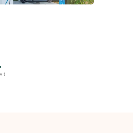
.
vit