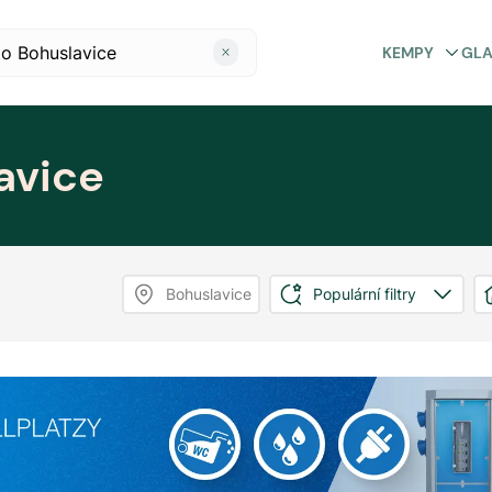
KEMPY
GL
avice
Bohuslavice
Populární filtry