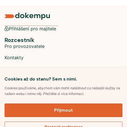
Přihlášení pro majitele
Rozcestník
Pro provozovatele
Kontakty
Sociální sítě
Cookies až do stanu? Sem s nimi.
Cookies používáme, abychom vám mohli nabídnout co nejlepší služby na
našem webu i mimo něj. Přečtěte si více informací.
©
2026
Dokempu.cz. Všechna práva vyhrazena.
Přijmout
Obchodní podmínky
Zpracování osobních údajů
Souhlas se zpracováním osobních údajů
Pravidla soutěže Kemp roku
Nastavit preference