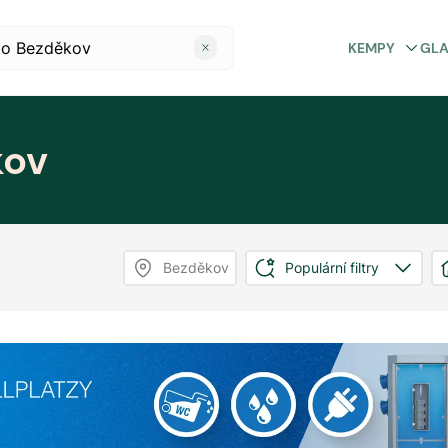
KEMPY
GL
kov
Bezděkov
Populární filtry