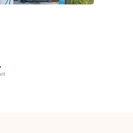
.
vit