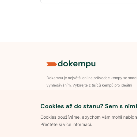
Dokempu je největší online průvodce kempy se sna
vyhledáváním. Vybírejte z tisíců kempů pro ideální
dovolenou v přírodě.
Přihlášení pro majitele
Cookies až do stanu? Sem s nimi
Cookies používáme, abychom vám mohli nabídnou
Přečtěte si více informací.
©
2026
Dokempu.cz. Všechna práva vyhrazena.