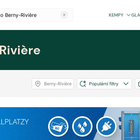
KEMPY
GL
Rivière
Berny-Rivière
Populární filtry