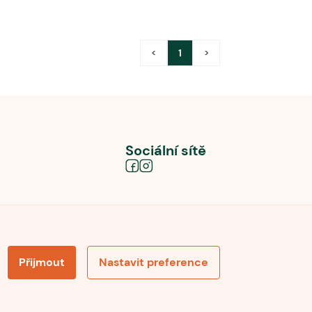
<
1
>
Sociální sítě
Přijmout
Nastavit preference
obních údajů
Souhlas se zpracováním osobních údajů
la pro recenze
Optimalizace pro vyhledávání