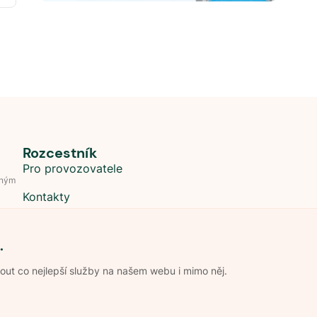
Rozcestník
Pro provozovatele
dným
Kontakty
.
t co nejlepší služby na našem webu i mimo něj.
Obchodní podmínky
Zpracování os
Pravidla soutěže Kemp roku
Pravid