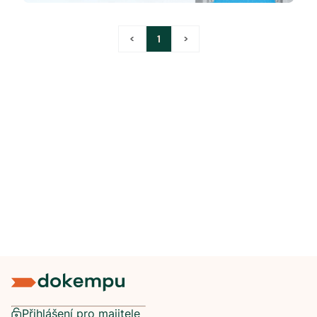
<
1
>
Přihlášení pro majitele