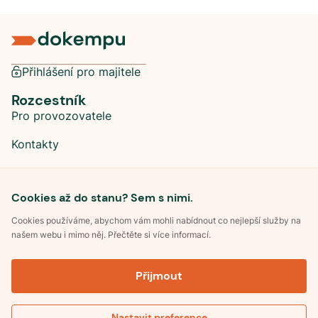
Přihlášení pro majitele
Rozcestník
Pro provozovatele
Kontakty
Sociální sítě
Cookies až do stanu? Sem s nimi.
Cookies používáme, abychom vám mohli nabídnout co nejlepší služby na
našem webu i mimo něj. Přečtěte si více informací.
©
2026
Dokempu.cz. Všechna práva vyhrazena.
Přijmout
Obchodní podmínky
Zpracování osobních údajů
Souhlas se zpracováním osobních údajů
Pravidla soutěže Kemp roku
Nastavit preference