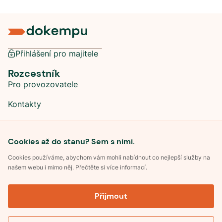
Přihlášení pro majitele
Rozcestník
Pro provozovatele
Kontakty
Sociální sítě
Cookies až do stanu? Sem s nimi.
Cookies používáme, abychom vám mohli nabídnout co nejlepší služby na
našem webu i mimo něj. Přečtěte si více informací.
©
2026
Dokempu.cz. Všechna práva vyhrazena.
Přijmout
Obchodní podmínky
Zpracování osobních údajů
Souhlas se zpracováním osobních údajů
Pravidla soutěže Kemp roku