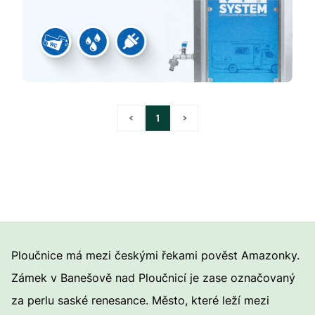
<
1
>
Ploučnice má mezi českými řekami pověst Amazonky.
Zámek v Banešově nad Ploučnicí je zase označovaný
za perlu saské renesance. Město, které leží mezi