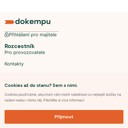
Přihlášení pro majitele
Rozcestník
Pro provozovatele
Kontakty
Sociální sítě
Cookies až do stanu? Sem s nimi.
Cookies používáme, abychom vám mohli nabídnout co nejlepší služby na
našem webu i mimo něj. Přečtěte si více informací.
©
2026
Dokempu.cz. Všechna práva vyhrazena.
Přijmout
Obchodní podmínky
Zpracování osobních údajů
Souhlas se zpracováním osobních údajů