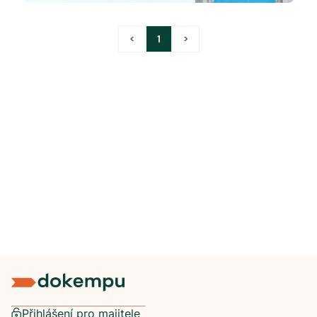
<
1
>
Přihlášení pro majitele