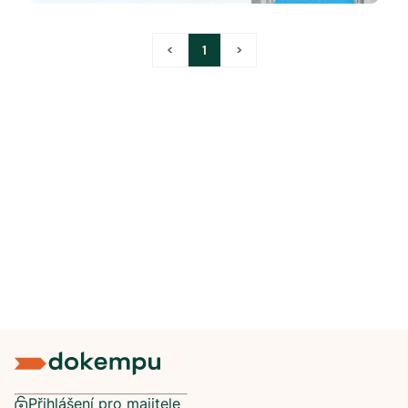
<
1
>
Přihlášení pro majitele