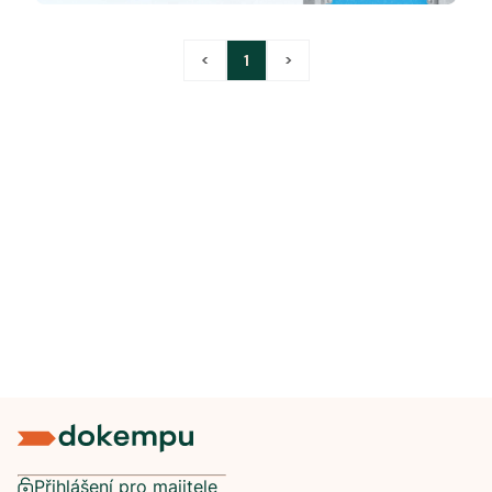
<
1
>
Přihlášení pro majitele