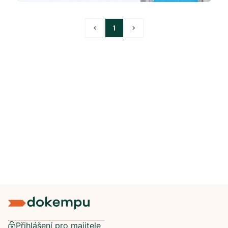
<
1
>
Přihlášení pro majitele