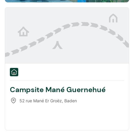
Campsite Mané Guernehué
52 rue Mané Er Groëz
,
Baden