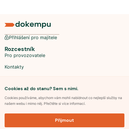
Přihlášení pro majitele
Rozcestník
Pro provozovatele
Kontakty
Sociální sítě
Cookies až do stanu? Sem s nimi.
Cookies používáme, abychom vám mohli nabídnout co nejlepší služby na
našem webu i mimo něj. Přečtěte si více informací.
©
2026
Dokempu.cz. Všechna práva vyhrazena.
Přijmout
Obchodní podmínky
Zpracování osobních údajů