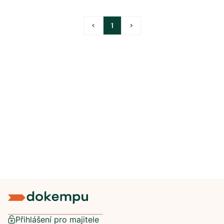
<
1
>
Přihlášení pro majitele