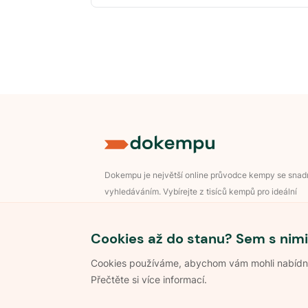
Dokempu je největší online průvodce kempy se sna
vyhledáváním. Vybírejte z tisíců kempů pro ideální
dovolenou v přírodě.
Přihlášení pro majitele
Cookies až do stanu? Sem s nimi
Cookies používáme, abychom vám mohli nabídnou
Přečtěte si více informací.
©
2026
Dokempu.cz. Všechna práva vyhrazena.