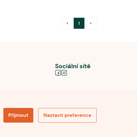
<
1
>
Sociální sítě
Přijmout
Nastavit preference
obních údajů
Souhlas se zpracováním osobních údajů
la pro recenze
Optimalizace pro vyhledávání