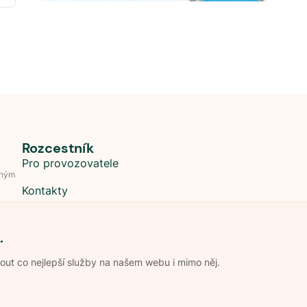
Rozcestník
Pro provozovatele
dným
Kontakty
.
t co nejlepší služby na našem webu i mimo něj.
Obchodní podmínky
Zpracování os
Pravidla soutěže Kemp roku
Pravid