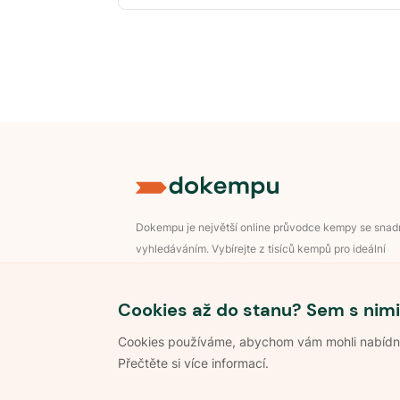
Dokempu je největší online průvodce kempy se sna
vyhledáváním. Vybírejte z tisíců kempů pro ideální
dovolenou v přírodě.
Přihlášení pro majitele
Cookies až do stanu? Sem s nimi
Cookies používáme, abychom vám mohli nabídnou
Přečtěte si více informací.
©
2026
Dokempu.cz. Všechna práva vyhrazena.