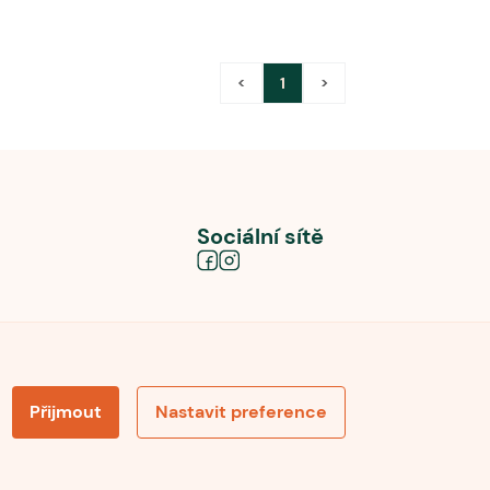
<
1
>
Sociální sítě
Přijmout
Nastavit preference
obních údajů
Souhlas se zpracováním osobních údajů
la pro recenze
Optimalizace pro vyhledávání