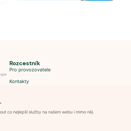
Rozcestník
Pro provozovatele
dným
Kontakty
.
t co nejlepší služby na našem webu i mimo něj.
Obchodní podmínky
Zpracování os
Pravidla soutěže Kemp roku
Pravid