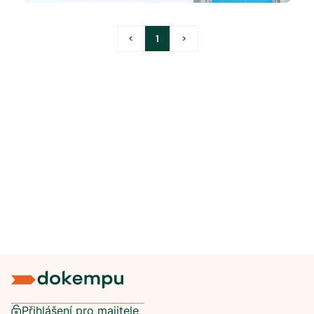
<
1
>
Přihlášení pro majitele