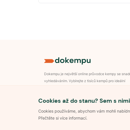
Dokempu je největší online průvodce kempy se sna
vyhledáváním. Vybírejte z tisíců kempů pro ideální
dovolenou v přírodě.
Přihlášení pro majitele
Cookies až do stanu? Sem s nimi
Cookies používáme, abychom vám mohli nabídnou
Přečtěte si více informací.
©
2026
Dokempu.cz. Všechna práva vyhrazena.