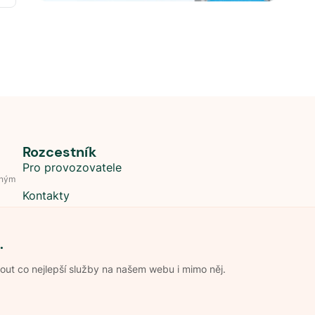
Rozcestník
Pro provozovatele
dným
Kontakty
.
t co nejlepší služby na našem webu i mimo něj.
Obchodní podmínky
Zpracování os
Pravidla soutěže Kemp roku
Pravid