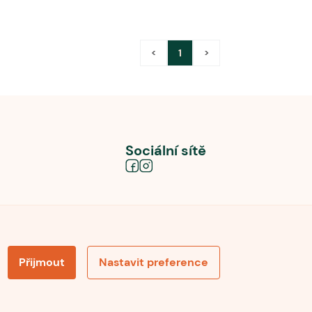
<
1
>
Sociální sítě
Přijmout
Nastavit preference
obních údajů
Souhlas se zpracováním osobních údajů
la pro recenze
Optimalizace pro vyhledávání