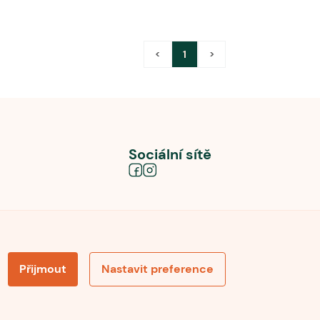
<
1
>
Sociální sítě
Přijmout
Nastavit preference
obních údajů
Souhlas se zpracováním osobních údajů
la pro recenze
Optimalizace pro vyhledávání