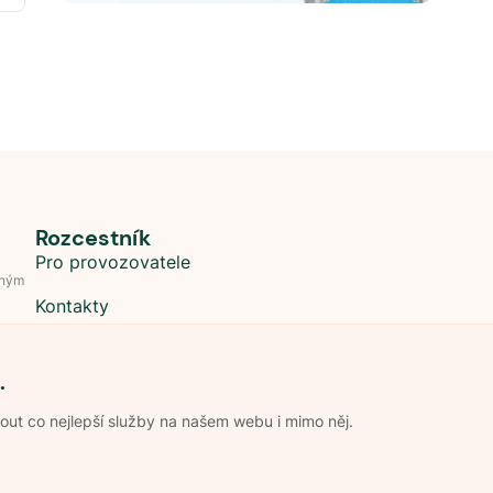
Rozcestník
Pro provozovatele
dným
Kontakty
.
t co nejlepší služby na našem webu i mimo něj.
Obchodní podmínky
Zpracování os
Pravidla soutěže Kemp roku
Pravid