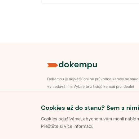
Dokempu je největší online průvodce kempy se sna
vyhledáváním. Vybírejte z tisíců kempů pro ideální
dovolenou v přírodě.
Přihlášení pro majitele
Cookies až do stanu? Sem s nimi
Cookies používáme, abychom vám mohli nabídnou
Přečtěte si více informací.
©
2026
Dokempu.cz. Všechna práva vyhrazena.