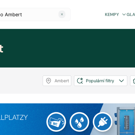
KEMPY
GL
t
Ambert
Populární filtry