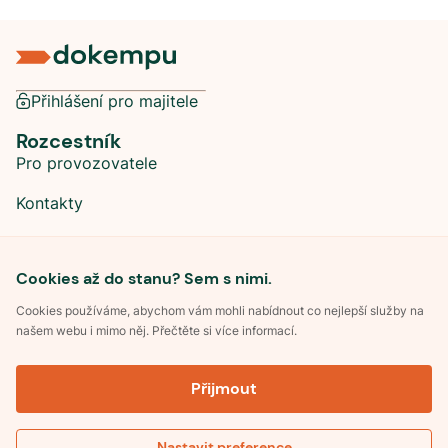
Přihlášení pro majitele
Rozcestník
Pro provozovatele
Kontakty
Sociální sítě
Cookies až do stanu? Sem s nimi.
Cookies používáme, abychom vám mohli nabídnout co nejlepší služby na
našem webu i mimo něj. Přečtěte si více informací.
©
2026
Dokempu.cz. Všechna práva vyhrazena.
Přijmout
Obchodní podmínky
Zpracování osobních údajů
Souhlas se zpracováním osobních údajů
Pravidla soutěže Kemp roku
Nastavit preference