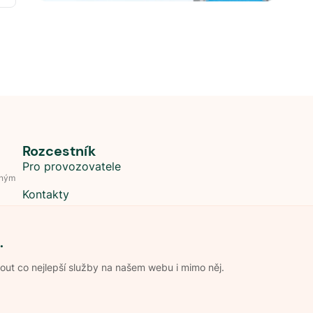
Rozcestník
Pro provozovatele
dným
Kontakty
.
t co nejlepší služby na našem webu i mimo něj.
Obchodní podmínky
Zpracování os
Pravidla soutěže Kemp roku
Pravid