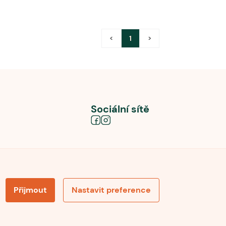
<
1
>
Sociální sítě
Přijmout
Nastavit preference
obních údajů
Souhlas se zpracováním osobních údajů
la pro recenze
Optimalizace pro vyhledávání