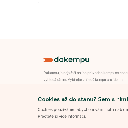
Dokempu je největší online průvodce kempy se sna
vyhledáváním. Vybírejte z tisíců kempů pro ideální
dovolenou v přírodě.
Přihlášení pro majitele
Cookies až do stanu? Sem s nimi
Cookies používáme, abychom vám mohli nabídnou
Přečtěte si více informací.
©
2026
Dokempu.cz. Všechna práva vyhrazena.