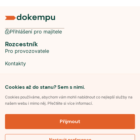
Přihlášení pro majitele
Rozcestník
Pro provozovatele
Kontakty
Sociální sítě
Cookies až do stanu? Sem s nimi.
Cookies používáme, abychom vám mohli nabídnout co nejlepší služby na
našem webu i mimo něj. Přečtěte si více informací.
©
2026
Dokempu.cz. Všechna práva vyhrazena.
Přijmout
Obchodní podmínky
Zpracování osobních údajů
Souhlas se zpracováním osobních údajů
Pravidla soutěže Kemp roku
Nastavit preference