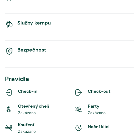
Služby kempu
Bezpečnost
Pravidla
Check-in
Check-out
Otevřený oheň
Party
Zakázano
Zakázano
Kouření
Noční klid
Zakázano