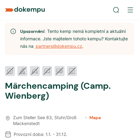
Upozornění:
Tento kemp nemá kompletní a aktuální
informace. Jste majitelem tohoto kempu? Kontaktujte
nás na
partners@dokempu.cz
.
Märchencamping (Camp.
Wienberg)
Zum Steller See 83
,
Stuhr/Groß
Mapa
Mackenstedt
Provozní doba:
1.1.
-
31.12.