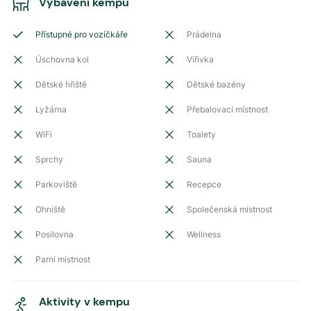
Vybavení kempu
Přístupné pro vozíčkáře
Prádelna
Úschovna kol
Vířivka
Dětské hřiště
Dětské bazény
Lyžárna
Přebalovací místnost
WiFi
Toalety
Sprchy
Sauna
Parkoviště
Recepce
Ohniště
Společenská místnost
Posilovna
Wellness
Parní místnost
Aktivity v kempu