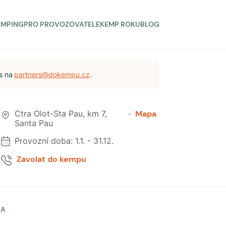
AMPING
PRO PROVOZOVATELE
KEMP ROKU
BLOG
s na
partners@dokempu.cz
.
Ctra Olot-Sta Pau, km 7
,
Mapa
Santa Pau
Provozní doba:
1.1.
-
31.12.
Zavolat do kempu
LA