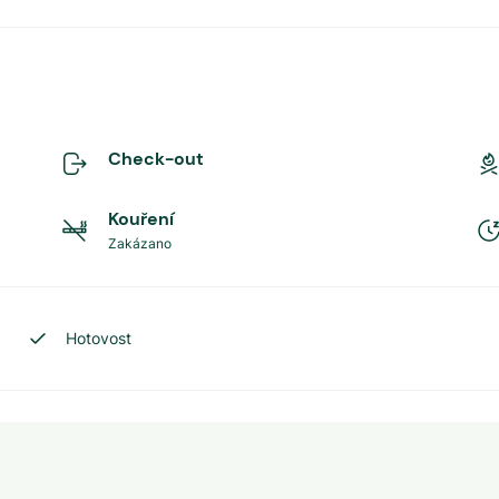
Check-out
Kouření
Zakázano
Hotovost