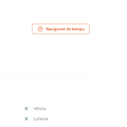
Navigovat do kempu
Vířivka
Lyžárna