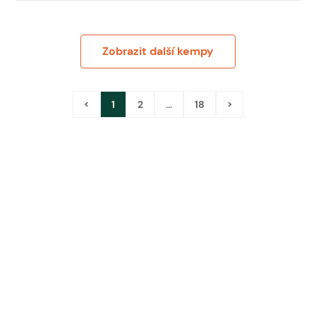
Zobrazit další kempy
<
1
2
...
18
>