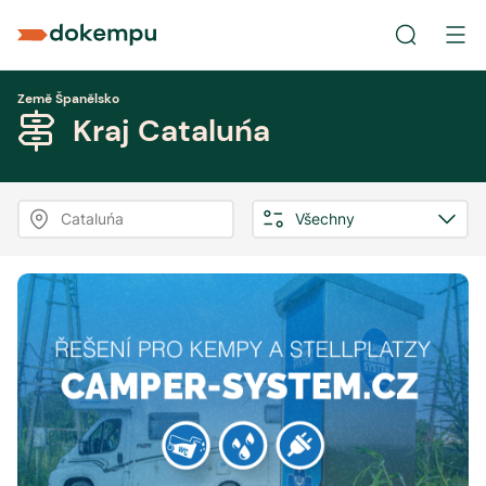
Země Španělsko
Kraj Cataluńa
Cataluńa
Všechny