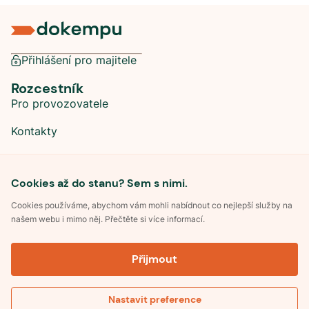
Přihlášení pro majitele
Rozcestník
Pro provozovatele
Kontakty
Sociální sítě
Cookies až do stanu? Sem s nimi.
Cookies používáme, abychom vám mohli nabídnout co nejlepší služby na
našem webu i mimo něj. Přečtěte si více informací.
©
2026
Dokempu.cz. Všechna práva vyhrazena.
Přijmout
Obchodní podmínky
Zpracování osobních údajů
Souhlas se zpracováním osobních údajů
Pravidla soutěže Kemp roku
Nastavit preference
Pravidla pro recenze
Zobrazit mapu