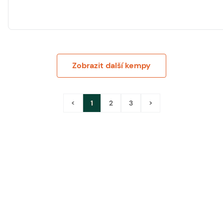
Zobrazit další kempy
<
1
2
3
>