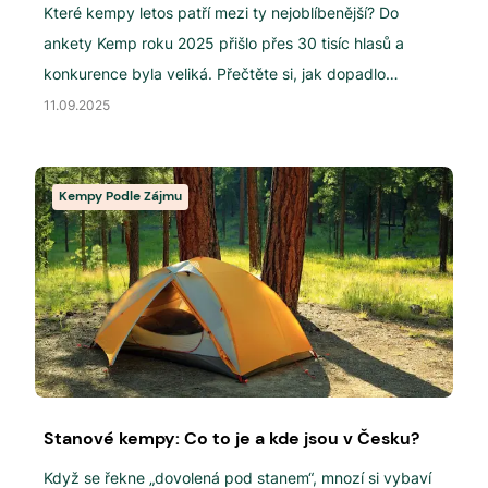
Které kempy letos patří mezi ty nejoblíbenější? Do
ankety Kemp roku 2025 přišlo přes 30 tisíc hlasů a
konkurence byla veliká. Přečtěte si, jak dopadlo
hlasování.
11.09.2025
Kempy Podle Zájmu
Stanové kempy: Co to je a kde jsou v Česku?
Když se řekne „dovolená pod stanem“, mnozí si vybaví