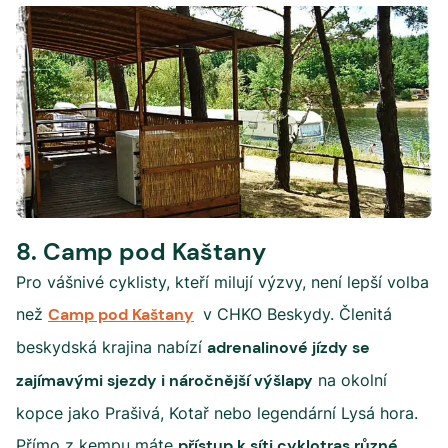
8. Camp pod Kaštany
Pro vášnivé cyklisty, kteří milují výzvy, není lepší volba
než
Camp pod Kaštany
v CHKO Beskydy. Členitá
beskydská krajina nabízí
adrenalinové jízdy se
zajímavými sjezdy i náročnější výšlapy
na okolní
kopce jako Prašivá, Kotař nebo legendární Lysá hora.
Přímo z kempu máte
přístup k síti cyklotras různé