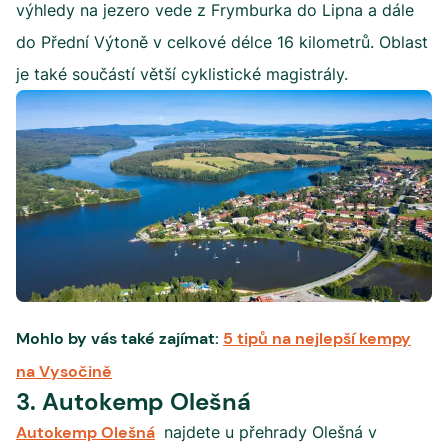
výhledy na jezero vede z Frymburka do Lipna a dále
do Přední Výtoně v celkové délce 16 kilometrů. Oblast
je také součástí větší cyklistické magistrály.
Mohlo by vás také zajímat:
5 tipů na nejlepší kempy
na Vysočině
3. Autokemp Olešná
Autokemp Olešná
najdete u přehrady Olešná v