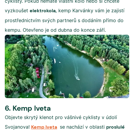
cyklisty. Pokud nemáte vlastní kolo nebo si chcete
vyzkoušet
elektrokola,
kemp Karvánky vám je zajistí
prostřednictvím svých partnerů s dodáním přímo do
kempu. Otevřeno je od dubna do konce září.
6. Kemp Iveta
Objevte skrytý klenot pro vášnivé cyklisty v údolí
Svojanova!
Kemp Iveta
se nachází v oblasti
proslulé