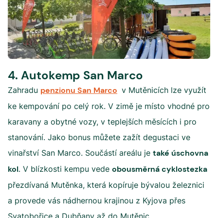
4. Autokemp San Marco
Zahradu
penzionu San Marco
v Mutěnicích lze využít
ke kempování po celý rok. V zimě je místo vhodné pro
karavany a obytné vozy, v teplejších měsících i pro
stanování. Jako bonus můžete zažít degustaci ve
vinařství San Marco. Součástí areálu je
také úschovna
kol.
V blízkosti kempu vede
obousměrná cyklostezka
přezdívaná Mutěnka, která kopíruje bývalou železnici
a provede vás nádhernou krajinou z Kyjova přes
Svatobořice a Dubňany až do Mutěnic.