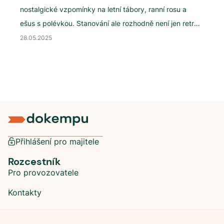
nostalgické vzpomínky na letní tábory, ranní rosu a
ešus s polévkou. Stanování ale rozhodně není jen retro
zážitek. Naopak, v posledních letech zažívají stanové
28.05.2025
kempy v Česku renesanci. Co jsou stanové kempy a
kde najdete ty, co jsou otevřené celoročně?
Přihlášení pro majitele
Rozcestník
Pro provozovatele
Kontakty
Sociální sítě