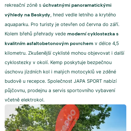
rekreační zóně s
úchvatnými panoramatickými
výhledy na Beskydy
, hned vedle letního a krytého
aquaparku. Pro turisty je otevřen od června do září.
Kolem břehů přehrady vede
moderní cyklostezka s
kvalitním asfaltobetonovým povrchem
v délce 4,5
kilometru. Zkušenější cyklisté mohou objevovat i další
cyklostezky v okolí. Kemp poskytuje bezpečnou
úschovu jízdních kol i malých motocyklů ve zděné
budově u recepce. Společnost JAPA SPORT nabízí
půjčovnu, prodejnu a servis sportovního vybavení
včetně elektrokol.