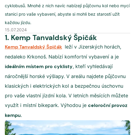
cyklobusů. Mnohé z nich navíc nabízejí půjčovnu kol nebo mycí
stanici pro vaše vybavení, abyste si mohli bez starostí užít
každou jízdu.
15.07.2024
1. Kemp Tanvaldský Špičák
Kemp Tanvaldský Špičák
leží v Jizerských horách,
nedaleko Krkonoš. Nabízí komfortní vybavení a je
ideálním místem pro cyklisty
, kteří vyhledávají
náročnější horské výšlapy. V areálu najdete půjčovnu
klasických i elektrických kol a bezpečnou úschovnu
pro vaše vlastní jízdní kola. V letních měsících můžete
využít i místní bikepark. Výhodou je
celoroční provoz
kempu.