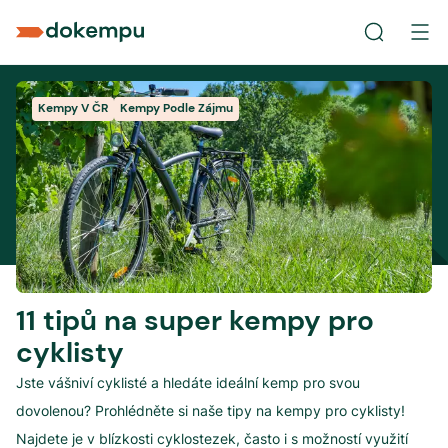
Kempy V ČR
Kempy Podle Zájmu
11 tipů na super kempy pro
cyklisty
Jste vášniví cyklisté a hledáte ideální kemp pro svou
dovolenou? Prohlédněte si naše tipy na kempy pro cyklisty!
Najdete je v blízkosti cyklostezek, často i s možností využití