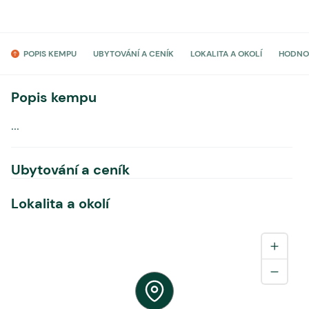
POPIS KEMPU
UBYTOVÁNÍ A CENÍK
LOKALITA A OKOLÍ
HODNO
Popis kempu
...
Ubytování a ceník
Lokalita a okolí