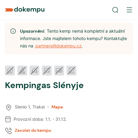
Upozornění:
Tento kemp nemá kompletní a aktuální
informace. Jste majitelem tohoto kempu? Kontaktujte
nás na
partners@dokempu.cz
.
Kempingas Slényje
Slenio 1
,
Trakai
Mapa
Provozní doba:
1.1.
-
31.12.
Zavolat do kempu