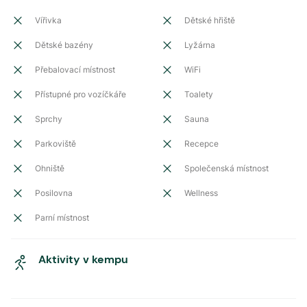
Vířivka
Dětské hřiště
Dětské bazény
Lyžárna
Přebalovací místnost
WiFi
Přístupné pro vozíčkáře
Toalety
Sprchy
Sauna
Parkoviště
Recepce
Ohniště
Společenská místnost
Posilovna
Wellness
Parní místnost
Aktivity v kempu