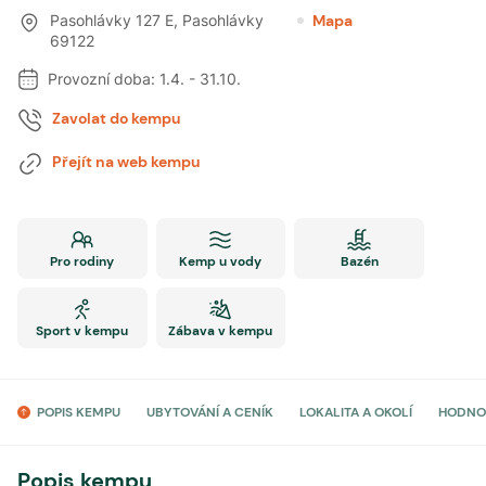
Pasohlávky 127 E
,
Pasohlávky
Mapa
69122
Provozní doba:
1.4.
-
31.10.
Zavolat do kempu
Přejít na web kempu
Pro rodiny
Kemp u vody
Bazén
Sport v kempu
Zábava v kempu
POPIS KEMPU
UBYTOVÁNÍ A CENÍK
LOKALITA A OKOLÍ
HODNO
Popis kempu