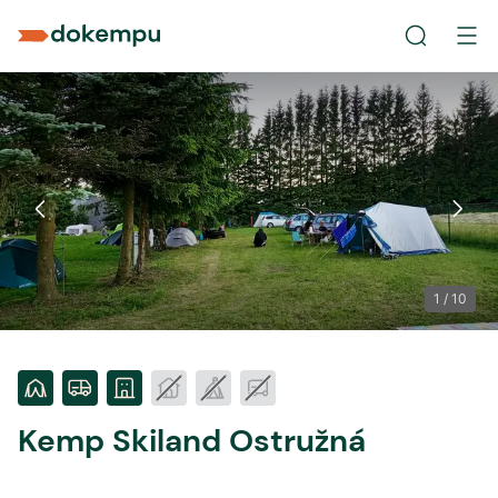
1
/
10
Kemp Skiland Ostružná