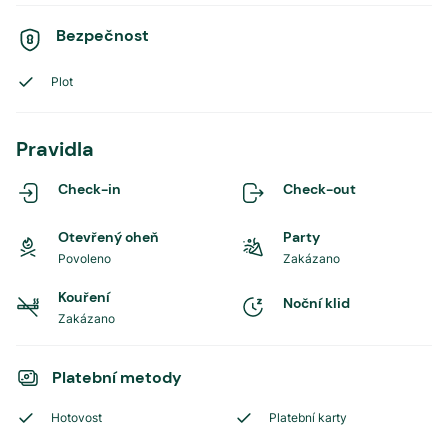
Bezpečnost
Plot
Pravidla
Check-in
Check-out
Otevřený oheň
Party
Povoleno
Zakázano
Kouření
Noční klid
Zakázano
Platební metody
Hotovost
Platební karty