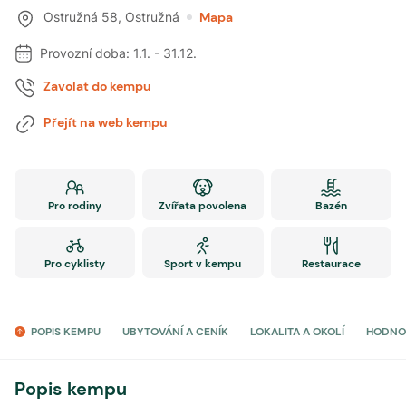
Ostružná 58
,
Ostružná
Mapa
Provozní doba:
1.1.
-
31.12.
Zavolat do kempu
Přejít na web kempu
Pro rodiny
Zvířata povolena
Bazén
Pro cyklisty
Sport v kempu
Restaurace
POPIS KEMPU
UBYTOVÁNÍ A CENÍK
LOKALITA A OKOLÍ
HODNO
Popis kempu