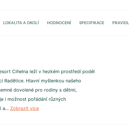
LOKALITA A OKOLÍ
HODNOCENÍ
SPECIFIKACE
PRAVID
esort Cihelna leží v hezkém prostředí podél
í Radětice. Hlavní myšlenkou našeho
jemné dovolené pro rodiny s dětmi,
 je i možnost pořádání různých
í a
...
Zobrazit více