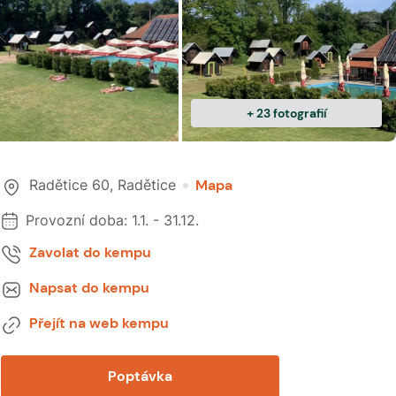
+
23
fotografií
Radětice 60
,
Radětice
Mapa
Provozní doba:
1.1.
-
31.12.
Zavolat do kempu
Napsat do kempu
Přejít na web kempu
Poptávka