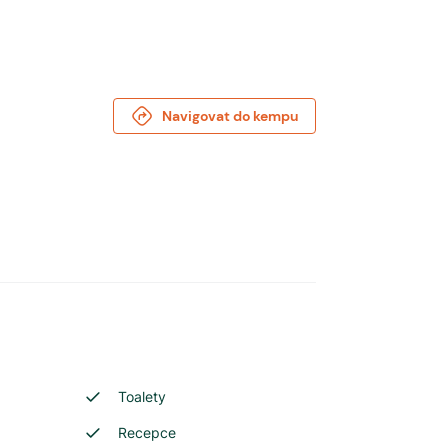
Navigovat do kempu
Toalety
Recepce