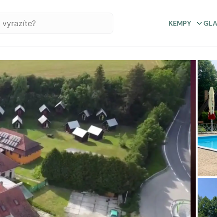
KEMPY
GL