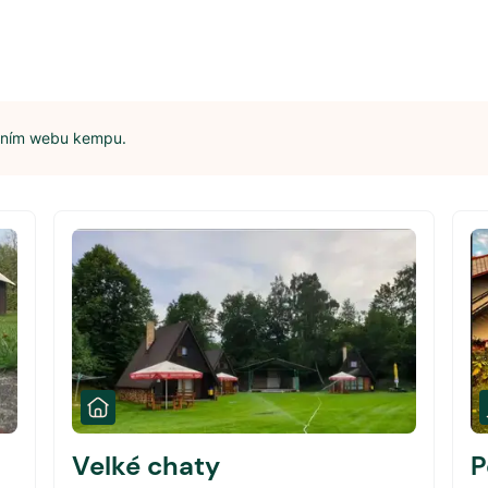
álním webu kempu.
Velké chaty
P