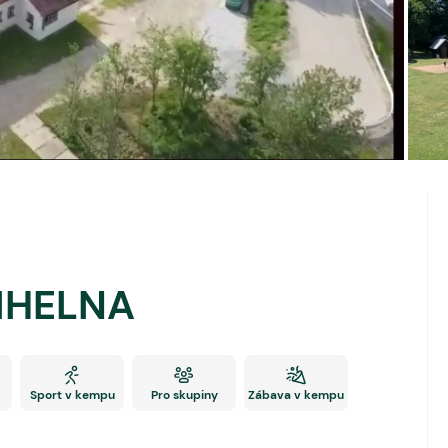
IHELNA
Sport v kempu
Pro skupiny
Zábava v kempu