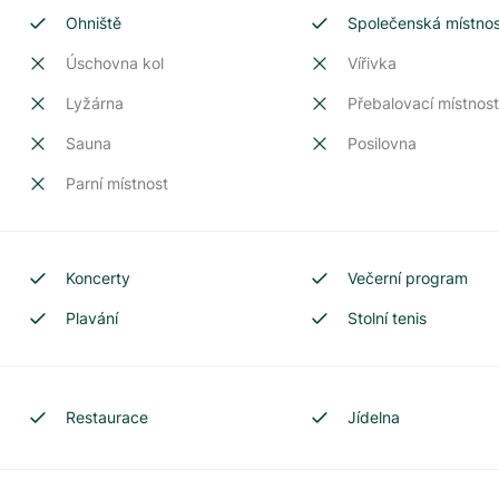
Ohniště
Společenská místno
Úschovna kol
Vířivka
Lyžárna
Přebalovací místnos
Sauna
Posilovna
Parní místnost
Koncerty
Večerní program
Plavání
Stolní tenis
Restaurace
Jídelna