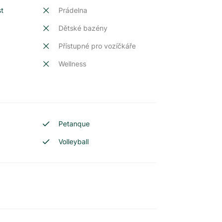
st
Prádelna
Dětské bazény
t
Přístupné pro vozíčkáře
Wellness
Petanque
Volleyball