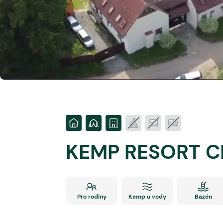
KEMP RESORT C
Pro rodiny
Kemp u vody
Bazén