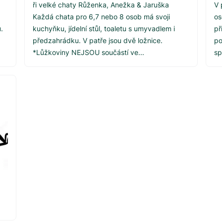
ři velké chaty Růženka, Anežka & Jaruška
V 
Každá chata pro 6,7 nebo 8 osob má svoji
os
.
kuchyňku, jídelní stůl, toaletu s umyvadlem i
př
předzahrádku. V patře jsou dvě ložnice.
po
*Lůžkoviny NEJSOU součástí ve...
sp