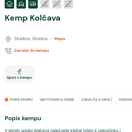
Kemp Kolčava
Strašice
,
Strašice
Mapa
Zavolat do kempu
Sport v kempu
POPIS KEMPU
UBYTOVÁNÍ A CENÍK
LOKALITA A OKOLÍ
HODNO
Popis kempu
V letním areálu Kolčava naleznete klidné místo k odpočinku i