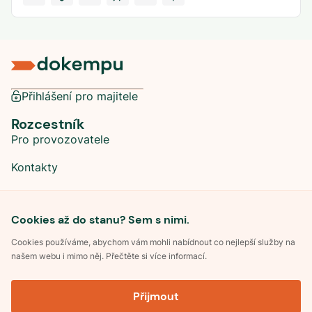
Přihlášení pro majitele
Rozcestník
Pro provozovatele
Kontakty
Sociální sítě
Cookies až do stanu? Sem s nimi.
Cookies používáme, abychom vám mohli nabídnout co nejlepší služby na
našem webu i mimo něj. Přečtěte si více informací.
©
2026
Dokempu.cz. Všechna práva vyhrazena.
Přijmout
Obchodní podmínky
Zpracování osobních údajů