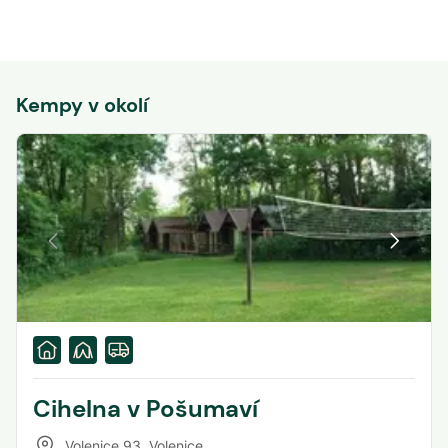
Kempy v okolí
Cihelna v Pošumaví
Volenice 93
,
Volenice