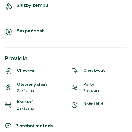
Služby kempu
Bezpečnost
Pravidla
Check-in
Check-out
Otevřený oheň
Party
Zakázano
Zakázano
Kouření
Noční klid
Zakázano
Platební metody