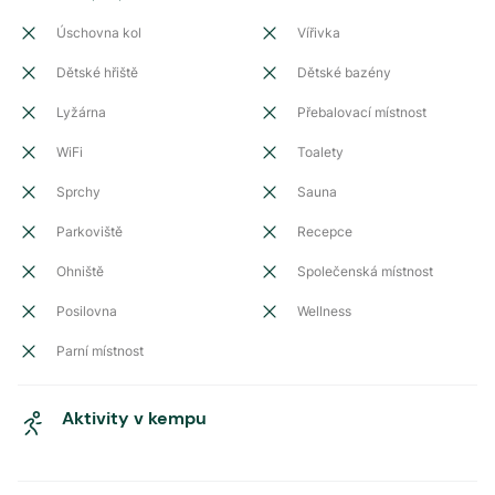
Úschovna kol
Vířivka
Dětské hřiště
Dětské bazény
Lyžárna
Přebalovací místnost
WiFi
Toalety
Sprchy
Sauna
Parkoviště
Recepce
Ohniště
Společenská místnost
Posilovna
Wellness
Parní místnost
Aktivity v kempu