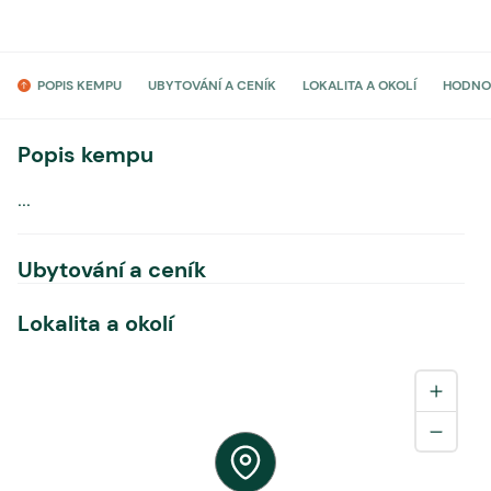
POPIS KEMPU
UBYTOVÁNÍ A CENÍK
LOKALITA A OKOLÍ
HODNO
Popis kempu
...
Ubytování a ceník
Lokalita a okolí