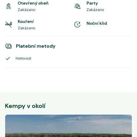
Otevřený oheň
Party
Zakázano
Zakázano
Kouření
Noční klid
Zakázano
Platební metody
Hotovost
Kempy v okolí