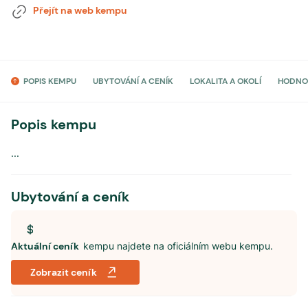
Přejít na web kempu
POPIS KEMPU
UBYTOVÁNÍ A CENÍK
LOKALITA A OKOLÍ
HODNO
Popis kempu
...
Ubytování a ceník
Aktuální ceník
kempu najdete na oficiálním webu kempu.
Zobrazit ceník