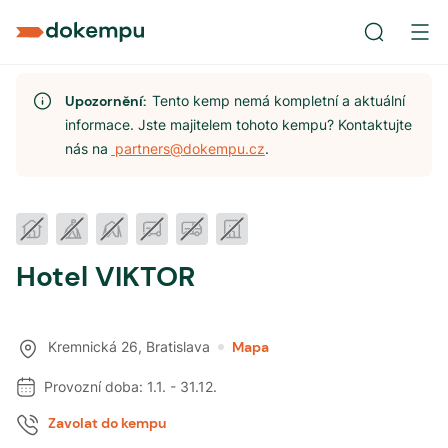
Upozornění:
Tento kemp nemá kompletní a aktuální
informace. Jste majitelem tohoto kempu? Kontaktujte
nás na
partners@dokempu.cz
.
Hotel VIKTOR
Kremnická 26
,
Bratislava
Mapa
Provozní doba:
1.1.
-
31.12.
Zavolat do kempu