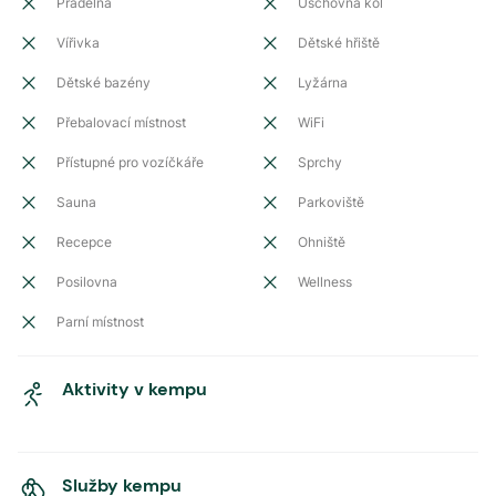
Prádelna
Úschovna kol
Vířivka
Dětské hřiště
Dětské bazény
Lyžárna
Přebalovací místnost
WiFi
Přístupné pro vozíčkáře
Sprchy
Sauna
Parkoviště
Recepce
Ohniště
Posilovna
Wellness
Parní místnost
Aktivity v kempu
Služby kempu