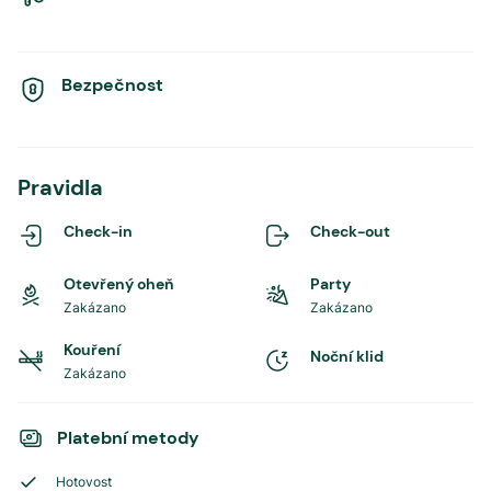
Bezpečnost
Pravidla
Check-in
Check-out
Otevřený oheň
Party
Zakázano
Zakázano
Kouření
Noční klid
Zakázano
Platební metody
Hotovost