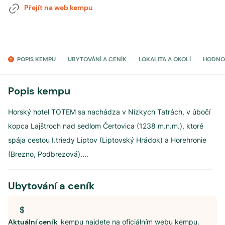
Přejít na web kempu
POPIS KEMPU
UBYTOVÁNÍ A CENÍK
LOKALITA A OKOLÍ
HODNO
Popis kempu
Horský hotel TOTEM sa nachádza v Nízkych Tatrách, v úbočí
kopca Lajštroch nad sedlom Čertovica (1238 m.n.m.), ktoré
spája cestou I.triedy Liptov (Liptovský Hrádok) a Horehronie
(Brezno, Podbrezová).
...
Ubytování a ceník
Aktuální ceník
kempu najdete na oficiálním webu kempu.