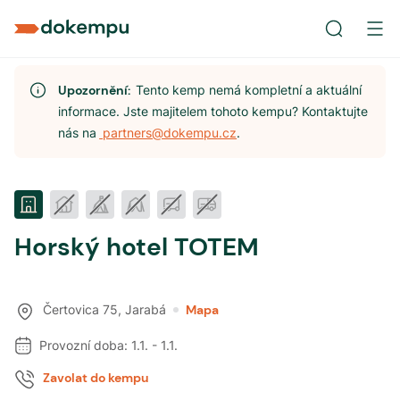
Upozornění:
Tento kemp nemá kompletní a aktuální
informace. Jste majitelem tohoto kempu? Kontaktujte
nás na
partners@dokempu.cz
.
Horský hotel TOTEM
Čertovica 75
,
Jarabá
Mapa
Provozní doba:
1.1.
-
1.1.
Zavolat do kempu