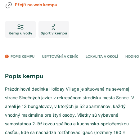
Přejít na web kempu
Kemp u vody
Sport v kempu
POPIS KEMPU
UBYTOVÁNÍ A CENÍK
LOKALITA A OKOLÍ
HODNO
Popis kempu
Prázdninová dedinka Holiday Village je situovaná na severnej
strane Slnečných jazier v rekreačnom stredisku mesta Senec. V
areáli je 13 bungalovov, v ktorých je 52 apartmánov, každý
vhodný maximálne pre štyri osoby. Všetky sú vybavené
samostatnou 2-lôžkovou spálňou a kuchynsko-spoločenskou
časťou, kde sa nachádza rozťahovací gauč (rozmery 190 x