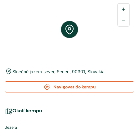
Slnečné jazerá sever
,
Senec
,
90301
,
Slovakia
Navigovat do kempu
Okolí kempu
Jezera