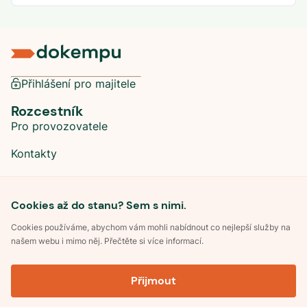
Přihlášení pro majitele
Rozcestník
Pro provozovatele
Kontakty
Sociální sítě
Cookies až do stanu? Sem s nimi.
Cookies používáme, abychom vám mohli nabídnout co nejlepší služby na
našem webu i mimo něj. Přečtěte si více informací.
©
2026
Dokempu.cz. Všechna práva vyhrazena.
Přijmout
Obchodní podmínky
Zpracování osobních údajů
Souhlas se zpracováním osobních údajů