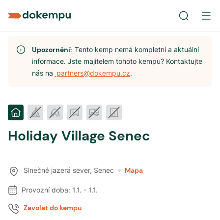
Upozornění:
Tento kemp nemá kompletní a aktuální
informace. Jste majitelem tohoto kempu? Kontaktujte
nás na
partners@dokempu.cz
.
Holiday Village Senec
Slnečné jazerá sever
,
Senec
Mapa
Provozní doba:
1.1.
-
1.1.
Zavolat do kempu