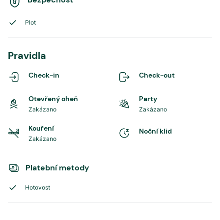
Plot
Pravidla
Check-in
Check-out
Otevřený oheň
Party
Zakázano
Zakázano
Kouření
Noční klid
Zakázano
Platební metody
Hotovost