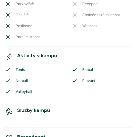
Parkoviště
Recepce
Ohniště
Společenská místnost
Posilovna
Wellness
Parní místnost
Aktivity v kempu
Tenis
Fotbal
Netball
Plavání
Volleyball
Služby kempu
Bezpečnost