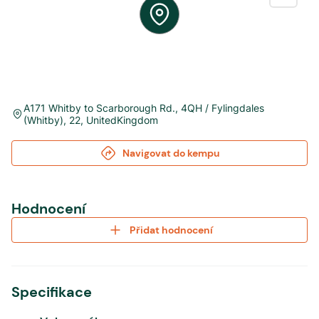
A171 Whitby to Scarborough Rd.
,
4QH / Fylingdales
(Whitby)
,
22
,
UnitedKingdom
Navigovat do kempu
Hodnocení
Přidat hodnocení
Specifikace