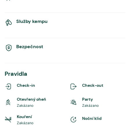
Služby kempu
Bezpečnost
Pravidla
Check-in
Check-out
Otevřený oheň
Party
Zakázano
Zakázano
Kouření
Noční klid
Zakázano