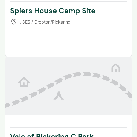
Spiers House Camp Site
,
8ES / Cropton/Pickering
Vale of Pickering C.Park