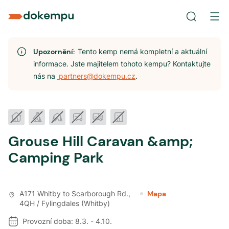
Upozornění:
Tento kemp nemá kompletní a aktuální
informace. Jste majitelem tohoto kempu? Kontaktujte
nás na
partners@dokempu.cz
.
Grouse Hill Caravan &amp;
Camping Park
A171 Whitby to Scarborough Rd.
,
Mapa
4QH / Fylingdales (Whitby)
Provozní doba:
8.3.
-
4.10.