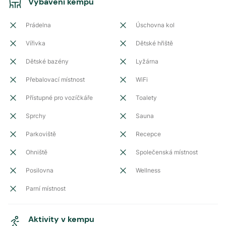
Vybavení kempu
Prádelna
Úschovna kol
Vířivka
Dětské hřiště
Dětské bazény
Lyžárna
Přebalovací místnost
WiFi
Přístupné pro vozíčkáře
Toalety
Sprchy
Sauna
Parkoviště
Recepce
Ohniště
Společenská místnost
Posilovna
Wellness
Parní místnost
Aktivity v kempu