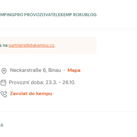
AMPING
PRO PROVOZOVATELE
KEMP ROKU
BLOG
s na
partners@dokempu.cz
.
Neckarstraße 6
,
Binau
Mapa
Provozní doba:
23.3.
-
26.10.
Zavolat do kempu
LA