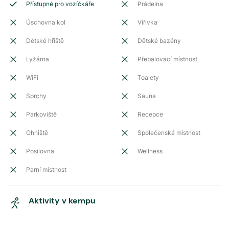
Přístupné pro vozíčkáře
Prádelna
Úschovna kol
Vířivka
Dětské hřiště
Dětské bazény
Lyžárna
Přebalovací místnost
WiFi
Toalety
Sprchy
Sauna
Parkoviště
Recepce
Ohniště
Společenská místnost
Posilovna
Wellness
Parní místnost
Aktivity v kempu