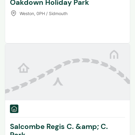
Oakdown Holiday Park
Weston
,
0PH / Sidmouth
Salcombe Regis C. &amp; C.
Park