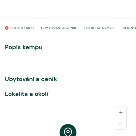
POPIS KEMPU
UBYTOVÁNÍ A CENÍK
LOKALITA A OKOLÍ
HODNO
Popis kempu
...
Ubytování a ceník
Lokalita a okolí