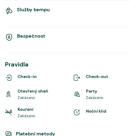
Služby kempu
Bezpečnost
Pravidla
Check-in
Check-out
Otevřený oheň
Party
Zakázano
Zakázano
Kouření
Noční klid
Zakázano
Platební metody