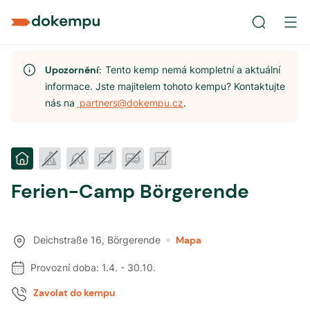
Upozornění:
Tento kemp nemá kompletní a aktuální
informace. Jste majitelem tohoto kempu? Kontaktujte
nás na
partners@dokempu.cz
.
Ferien-Camp Börgerende
Deichstraße 16
,
Börgerende
Mapa
Provozní doba:
1.4.
-
30.10.
Zavolat do kempu