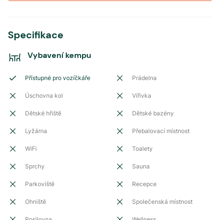
Specifikace
Vybavení kempu
Přístupné pro vozíčkáře
Prádelna
Úschovna kol
Vířivka
Dětské hřiště
Dětské bazény
Lyžárna
Přebalovací místnost
WiFi
Toalety
Sprchy
Sauna
Parkoviště
Recepce
Ohniště
Společenská místnost
Posilovna
Wellness