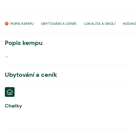
POPIS KEMPU
UBYTOVÁNÍ A CENÍK
LOKALITA A OKOLÍ
HODNO
Popis kempu
...
Ubytování a ceník
Chatky