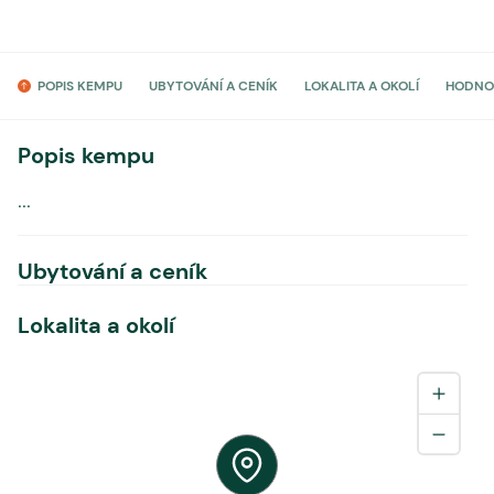
POPIS KEMPU
UBYTOVÁNÍ A CENÍK
LOKALITA A OKOLÍ
HODNO
Popis kempu
...
Ubytování a ceník
Lokalita a okolí