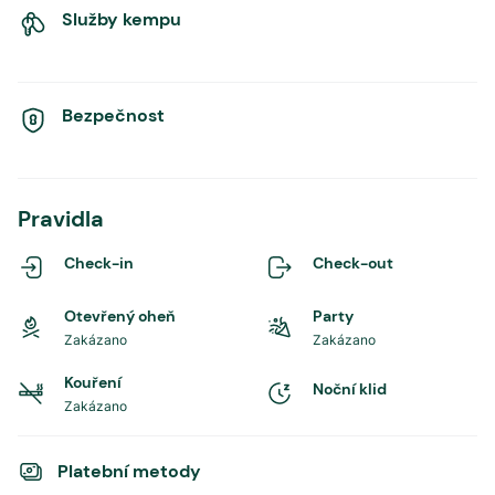
Služby kempu
Bezpečnost
Pravidla
Check-in
Check-out
Otevřený oheň
Party
Zakázano
Zakázano
Kouření
Noční klid
Zakázano
Platební metody