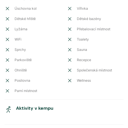
Úschovna kol
Vířivka
Dětské hřiště
Dětské bazény
Lyžárna
Přebalovací místnost
WiFi
Toalety
Sprchy
Sauna
Parkoviště
Recepce
Ohniště
Společenská místnost
Posilovna
Wellness
Parní místnost
Aktivity v kempu