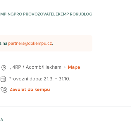
AMPING
PRO PROVOZOVATELE
KEMP ROKU
BLOG
s na
partners@dokempu.cz
.
,
4RP / Acomb/Hexham
Mapa
Provozní doba:
21.3.
-
31.10.
Zavolat do kempu
LA