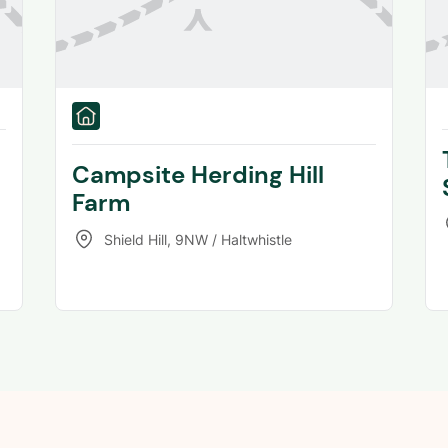
Campsite Herding Hill
Farm
Shield Hill
,
9NW / Haltwhistle