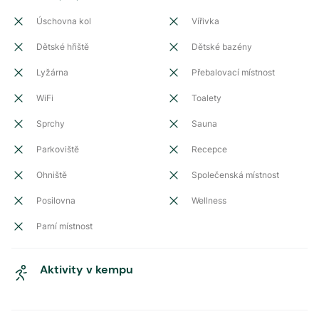
Úschovna kol
Vířivka
Dětské hřiště
Dětské bazény
Lyžárna
Přebalovací místnost
WiFi
Toalety
Sprchy
Sauna
Parkoviště
Recepce
Ohniště
Společenská místnost
Posilovna
Wellness
Parní místnost
Aktivity v kempu