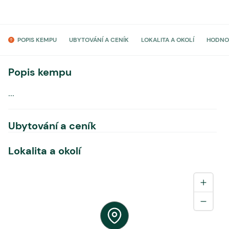
POPIS KEMPU
UBYTOVÁNÍ A CENÍK
LOKALITA A OKOLÍ
HODNO
Popis kempu
...
Ubytování a ceník
Lokalita a okolí