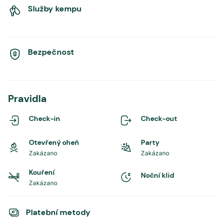
Služby kempu
Bezpečnost
Pravidla
Check-in
Check-out
Otevřený oheň
Party
Zakázano
Zakázano
Kouření
Noční klid
Zakázano
Platební metody