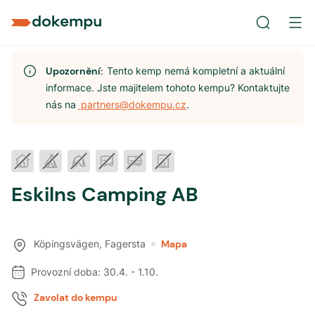
Upozornění:
Tento kemp nemá kompletní a aktuální
informace. Jste majitelem tohoto kempu? Kontaktujte
nás na
partners@dokempu.cz
.
Eskilns Camping AB
Köpingsvägen
,
Fagersta
Mapa
Provozní doba:
30.4.
-
1.10.
Zavolat do kempu