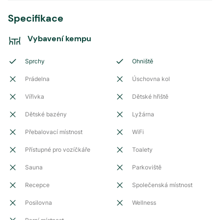
Specifikace
Vybavení kempu
Sprchy
Ohniště
Prádelna
Úschovna kol
Vířivka
Dětské hřiště
Dětské bazény
Lyžárna
Přebalovací místnost
WiFi
Přístupné pro vozíčkáře
Toalety
Sauna
Parkoviště
Recepce
Společenská místnost
Posilovna
Wellness