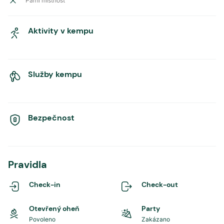
Parní místnost
Aktivity v kempu
Služby kempu
Bezpečnost
Pravidla
Check-in
Check-out
Otevřený oheň
Party
Povoleno
Zakázano