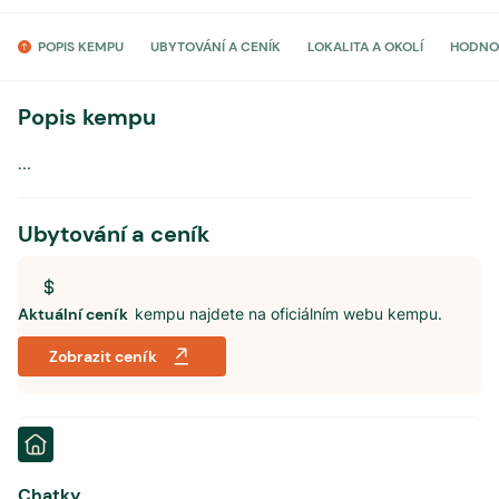
POPIS KEMPU
UBYTOVÁNÍ A CENÍK
LOKALITA A OKOLÍ
HODNO
Popis kempu
...
Ubytování a ceník
Aktuální ceník
kempu najdete na oficiálním webu kempu.
Zobrazit ceník
Chatky